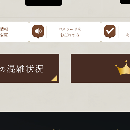
情報
パスワードを
変更
お忘れの方
キ