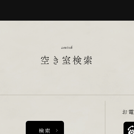
search
空き室検索
お