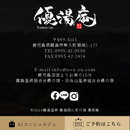
〒899-5111
鹿児島県霧島市隼人町姫城1-177
TEL:
0995-42-0550
FAX:
0995-42-2474
E-mail:
info@you-yu.com
鹿児島空港よりお車で15分
霧島温泉協会会員の宿・日当山温泉組合会員の宿
©2024霧島温泉 霧島隠れ家の宿 優湯庵