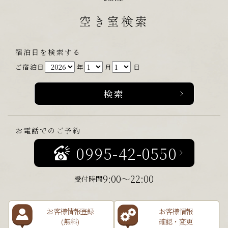
空き室検索
宿泊日を検索する
ご宿泊日
年
月
日
お電話でのご予約
0995-42-0550
9:00～22:00
受付時間
お客様情報登録
お客様情報
(無料)
確認・変更