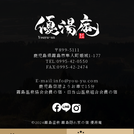
〒899-5111
鹿児島県霧島市隼人町姫城1-177
TEL:
0995-42-0550
FAX:
0995-42-2474
E-mail:
info@you-yu.com
鹿児島空港よりお車で15分
霧島温泉協会会員の宿・日当山温泉組合会員の宿
©2024霧島温泉 霧島隠れ家の宿 優湯庵