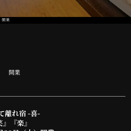
 開業
」 開業
て離れ宿 -喜-
笑』『楽』