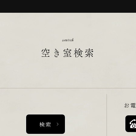
search
空き室検索
お