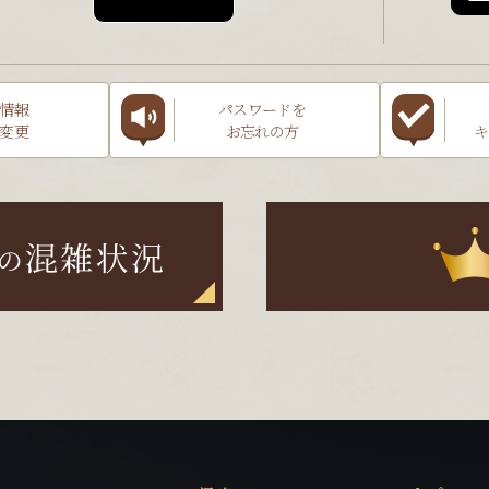
情報
パスワードを
変更
お忘れの方
キ