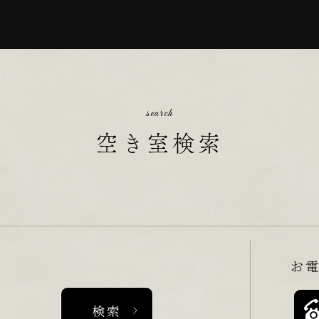
search
空き室検索
お