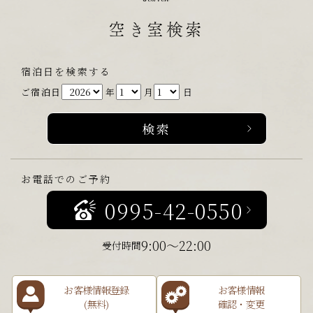
空き室検索
宿泊日を検索する
ご宿泊日
年
月
日
お電話でのご予約
0995-42-0550
9:00～22:00
受付時間
お客様情報登録
お客様情報
(無料)
確認・変更