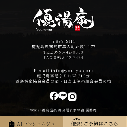
〒899-5111
鹿児島県霧島市隼人町姫城1-177
TEL:
0995-42-0550
FAX:
0995-42-2474
E-mail:
info@you-yu.com
鹿児島空港よりお車で15分
霧島温泉協会会員の宿・日当山温泉組合会員の宿
©2024霧島温泉 霧島隠れ家の宿 優湯庵