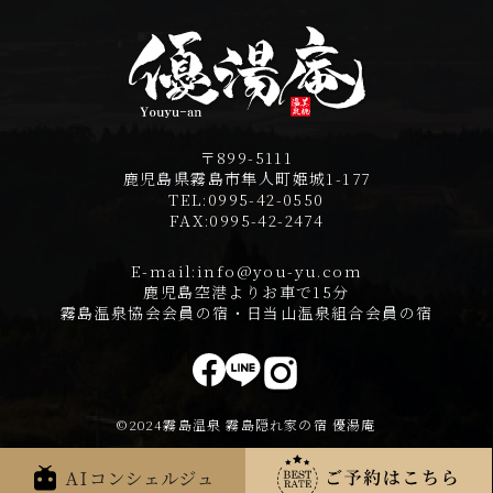
〒899-5111
鹿児島県霧島市隼人町姫城1-177
TEL:
0995-42-0550
FAX:
0995-42-2474
E-mail:
info@you-yu.com
鹿児島空港よりお車で15分
霧島温泉協会会員の宿・日当山温泉組合会員の宿
©2024霧島温泉 霧島隠れ家の宿 優湯庵