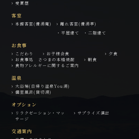
受賞歴
客室
本館客室(優湯庵)
離れ客室(優湯亭)
・平屋建て
・二階建て
お食事
こだわり
お子様会食
夕食
お食事処 さつまの本格焼酎
朝食
食物アレルギーに関するご案内
温泉
大浴場(日帰り温泉You湯)
個室風呂(貸切湯)
オプション
リラクゼーション・マッ
サプライズ演出
サージ
交通案内