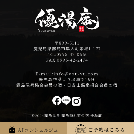
〒899-5111
鹿児島県霧島市隼人町姫城1-177
TEL:
0995-42-0550
FAX:
0995-42-2474
E-mail:
info@you-yu.com
鹿児島空港よりお車で15分
霧島温泉協会会員の宿・日当山温泉組合会員の宿
©2024霧島温泉 霧島隠れ家の宿 優湯庵