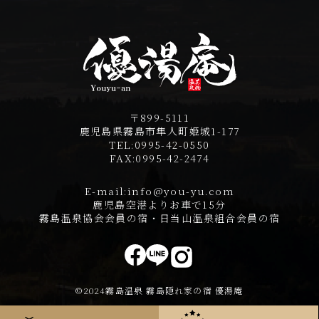
〒899-5111
鹿児島県霧島市隼人町姫城1-177
TEL:
0995-42-0550
FAX:
0995-42-2474
E-mail:
info@you-yu.com
鹿児島空港よりお車で15分
霧島温泉協会会員の宿・日当山温泉組合会員の宿
©2024霧島温泉 霧島隠れ家の宿 優湯庵