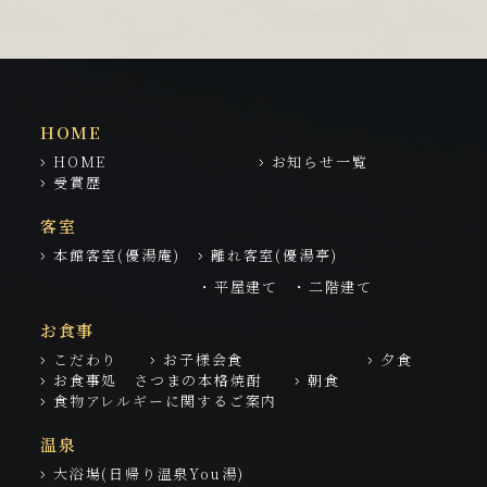
HOME
HOME
お知らせ一覧
受賞歴
客室
本館客室(優湯庵)
離れ客室(優湯亭)
・平屋建て
・二階建て
お食事
こだわり
お子様会食
夕食
お食事処 さつまの本格焼酎
朝食
食物アレルギーに関するご案内
温泉
大浴場(日帰り温泉You湯)