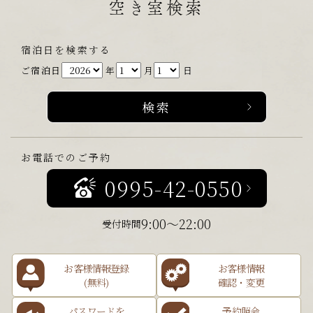
空き室検索
宿泊日を検索する
ご宿泊日
年
月
日
お電話でのご予約
0995-42-0550
9:00～22:00
受付時間
お客様情報登録
お客様情報
(無料)
確認・変更
パスワードを
予約照会