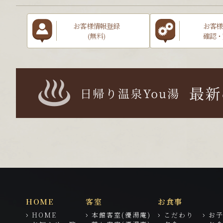
お客様情報登録
お客様
(無料)
確認・
HOME
客室
お食事
HOME
本館客室(優湯庵)
こだわり
お