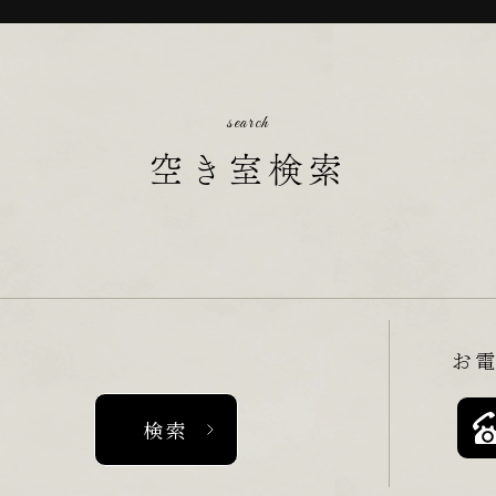
search
空き室検索
お