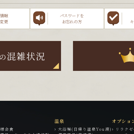
情報
パスワードを
変更
お忘れの方
キ
温泉
オプショ
子様会食
大浴場(日帰り温泉You湯)
リラクゼ