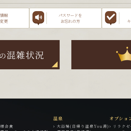
情報
パスワードを
変更
お忘れの方
キ
温泉
オプショ
子様会食
大浴場(日帰り温泉You湯)
リラクゼ