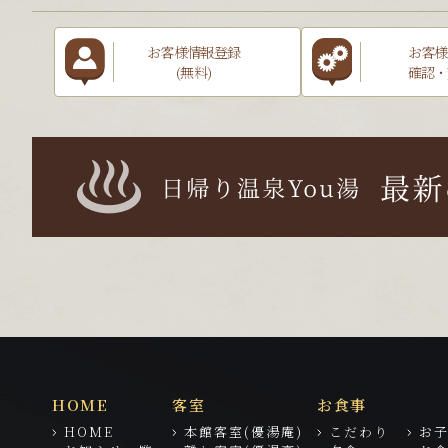
お客様情報登録
お客様
(無料)
確認・
HOME
客室
お食事
HOME
本館客室(優湯庵)
こだわり
お