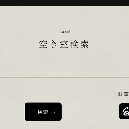
search
空き室検索
お