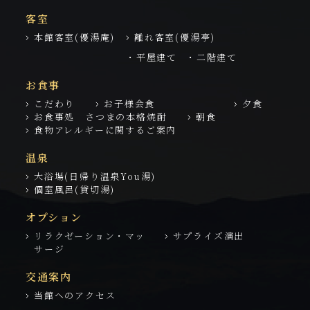
客室
本館客室(優湯庵)
離れ客室(優湯亭)
・平屋建て
・二階建て
お食事
こだわり
お子様会食
夕食
お食事処 さつまの本格焼酎
朝食
食物アレルギーに関するご案内
温泉
大浴場(日帰り温泉You湯)
個室風呂(貸切湯)
オプション
リラクゼーション・マッ
サプライズ演出
サージ
交通案内
当館へのアクセス