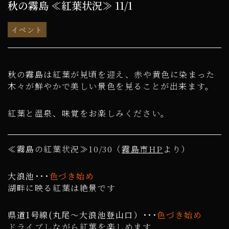
秋の霧島 ≪紅葉状況≫ 11/1
イベント
秋の霧島は紅葉が見頃を迎え、赤や黄色に染まった
木々が鮮やかで美しい景色を見ることが出来ます。
紅葉と温泉、味覚をお楽しみください。
≪霧島の紅葉状況≫10/30（
霧島市HP
より）
大浪池･･･
色づき始め
湖畔に映る紅葉は絶景です
県道1号線(丸尾～大浪池登山口）･･･
色づき始め
ドライブしながら紅葉を楽しめます