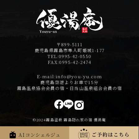
〒899-5111
鹿児島県霧島市隼人町姫城1-177
TEL:
0995-42-0550
FAX:
0995-42-2474
E-mail:
info@you-yu.com
鹿児島空港よりお車で15分
霧島温泉協会会員の宿・日当山温泉組合会員の宿
©2024霧島温泉 霧島隠れ家の宿 優湯庵