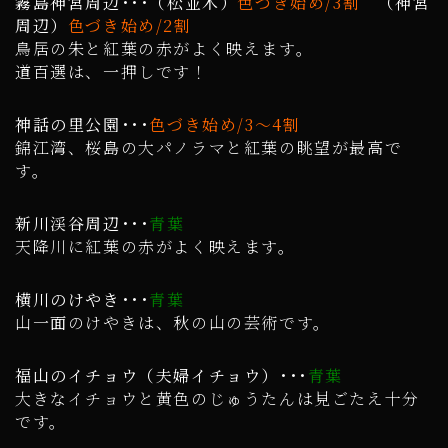
霧島神宮周辺･･･（松並木）
色づき始め/3割
（神宮
周辺）
色づき始め/2割
鳥居の朱と紅葉の赤がよく映えます。
道百選は、一押しです！
神話の里公園･･･
色づき始め/3～4割
錦江湾、桜島の大パノラマと紅葉の眺望が最高で
す
。
新川渓谷周辺･･･
青葉
天降川に紅葉の赤がよく映えます
。
横川のけやき･･･
青葉
山一面のけやきは、秋の山の芸術です
。
福山のイチョウ（夫婦イチョウ）･･･
青葉
大きなイチョウと黄色のじゅうたんは見ごたえ十分
です
。