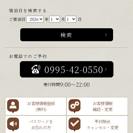
宿泊日を検索する
ご宿泊日
年
月
日
お電話でのご予約
0995-42-0550
9:00～22:00
受付時間
お客様情報登録
お客様情報
(無料)
確認・変更
パスワードを
予約照会
お忘れの方
キャンセル・変更