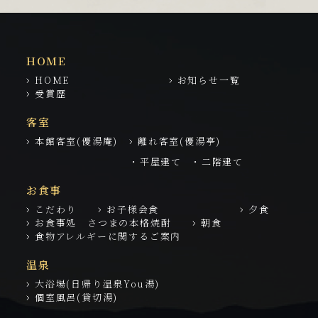
HOME
HOME
お知らせ一覧
受賞歴
客室
本館客室(優湯庵)
離れ客室(優湯亭)
・平屋建て
・二階建て
お食事
こだわり
お子様会食
夕食
お食事処 さつまの本格焼酎
朝食
食物アレルギーに関するご案内
温泉
大浴場(日帰り温泉You湯)
個室風呂(貸切湯)