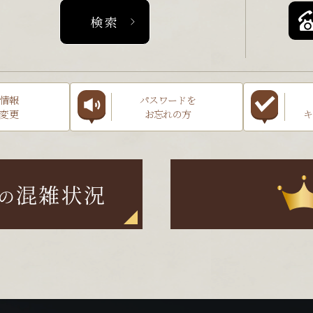
情報
パスワードを
変更
お忘れの方
キ