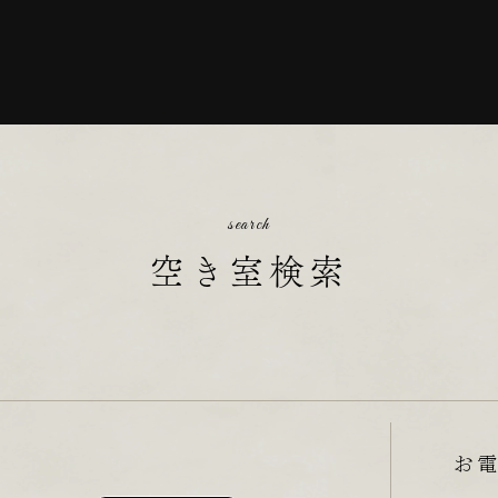
search
空き室検索
お