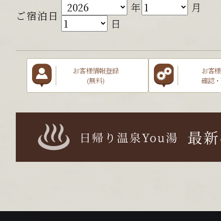
年
月
ご宿泊日
日
お客様情報登録
お客様
(無料)
確認・