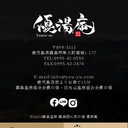
〒899-5111
鹿児島県霧島市隼人町姫城1-177
TEL:
0995-42-0550
FAX:
0995-42-2474
E-mail:
info@you-yu.com
鹿児島空港よりお車で15分
霧島温泉協会会員の宿・日当山温泉組合会員の宿
©2024霧島温泉 霧島隠れ家の宿 優湯庵