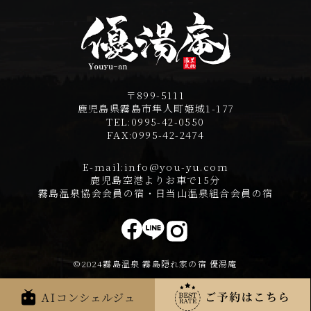
〒899-5111
鹿児島県霧島市隼人町姫城1-177
TEL:
0995-42-0550
FAX:
0995-42-2474
E-mail:
info@you-yu.com
鹿児島空港よりお車で15分
霧島温泉協会会員の宿・日当山温泉組合会員の宿
©2024霧島温泉 霧島隠れ家の宿 優湯庵