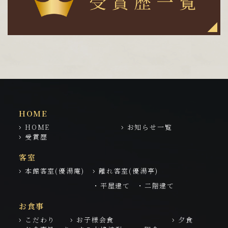
HOME
HOME
お知らせ一覧
受賞歴
客室
本館客室(優湯庵)
離れ客室(優湯亭)
・平屋建て
・二階建て
お食事
こだわり
お子様会食
夕食