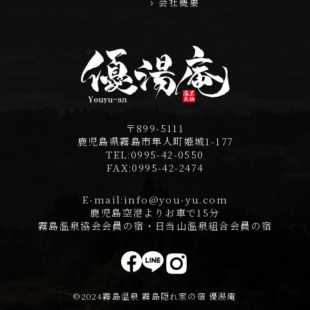
会社概要
〒899-5111
鹿児島県霧島市隼人町姫城1-177
TEL:
0995-42-0550
FAX:
0995-42-2474
E-mail:
info@you-yu.com
鹿児島空港よりお車で15分
霧島温泉協会会員の宿・日当山温泉組合会員の宿
©2024霧島温泉 霧島隠れ家の宿 優湯庵