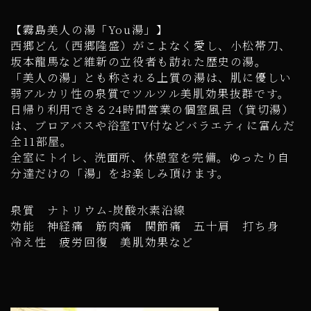
【霧島美人の湯「You湯」】
西郷どん（西郷隆盛）がこよなく愛し、小松帯刀、
坂本龍馬など維新の立役者も訪れた歴史の湯。
「美人の湯」とも称される上質の湯は、肌に優しい
弱アルカリ性の泉質でツルツル美肌効果抜群です。
日帰り利用できる24時間営業の個室風呂（貸切湯）
は、ブロアバスや浴室TV付などバラエティに富んだ
全11部屋。
全室にトイレ、洗面所、休憩室を完備。ゆったり自
分達だけの「湯」をお楽しみ頂けます。
泉質 ナトリウム-炭酸水素沿線
効能 神経痛 筋肉痛 関節痛 五十肩 打ち身
冷え性 疲労回復 美肌効果など