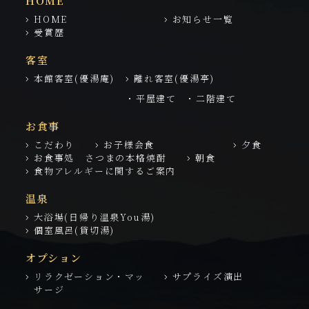
HOME
HOME
お知らせ一覧
受賞歴
客室
本館客室(優湯庵)
離れ客室(優湯亭)
・平屋建て
・二階建て
お食事
こだわり
お子様会食
夕食
お食事処 さつまの本格焼酎
朝食
食物アレルギーに関するご案内
温泉
大浴場(日帰り温泉You湯)
個室風呂(貸切湯)
オプション
リラクゼーション・マッ
サプライズ演出
サージ