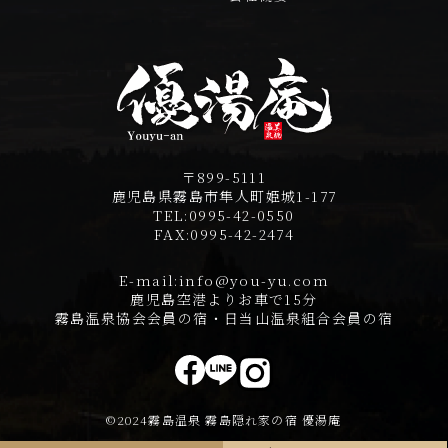
〒899-5111
鹿児島県霧島市隼人町姫城1-177
TEL:
0995-42-0550
FAX:
0995-42-2474
E-mail:
info@you-yu.com
鹿児島空港よりお車で15分
霧島温泉協会会員の宿・日当山温泉組合会員の宿
©2024霧島温泉 霧島隠れ家の宿 優湯庵