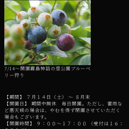
7/14～開園霧島神話の里公園ブルーベ
リー狩り
【期間】 ７月１４日（土） ～ ８月末
【開園日】 期間中無休 毎日開園。ただし、雷雨な
ど悪天候の場合は、やむを得ず閉園させていただく
場合もございます。
【開園時間】 ９：００～１７：００ （受付は１６：