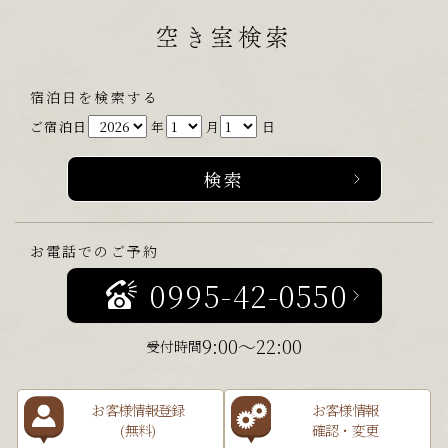
空き室検索
宿泊日を検索する
ご宿泊日
年
月
日
お電話でのご予約
0995-42-0550
9:00～22:00
受付時間
お客様情報登録
お客様情報
(無料)
確認・変更