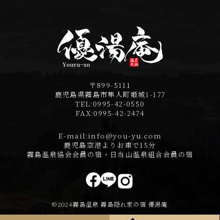
〒899-5111
鹿児島県霧島市隼人町姫城1-177
TEL:
0995-42-0550
FAX:
0995-42-2474
E-mail:
info@you-yu.com
鹿児島空港よりお車で15分
霧島温泉協会会員の宿・日当山温泉組合会員の宿
©2024霧島温泉 霧島隠れ家の宿 優湯庵