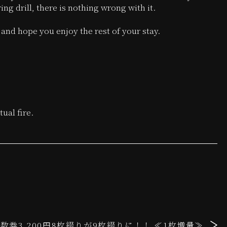
ng drill, there is nothing wrong with it.
and hope you enjoy the rest of your stay.
ual fire.
数券3,200円8枚綴りが9枚綴りに！！ ≪1枚増量≫