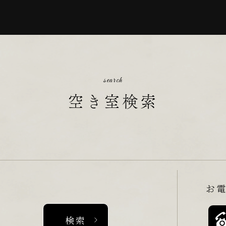
search
空き室検索
お