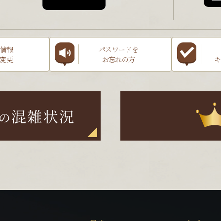
情報
パスワードを
変更
お忘れの方
キ