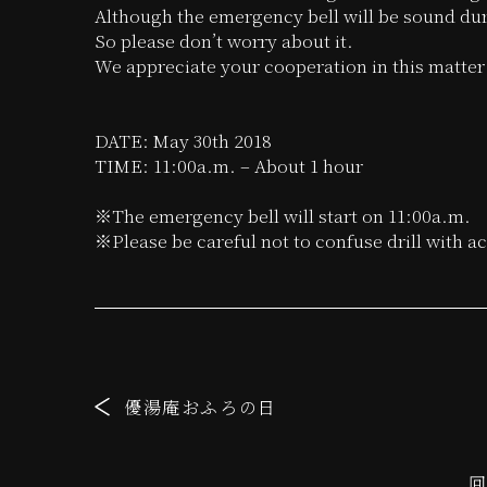
Although the emergency bell will be sound duri
So please don’t worry about it.
We appreciate your cooperation in this matter 
DATE: May 30th 2018
TIME: 11:00a.m. – About 1 hour
※The emergency bell will start on 11:00a.m.
※Please be careful not to confuse drill with act
優湯庵おふろの日
回