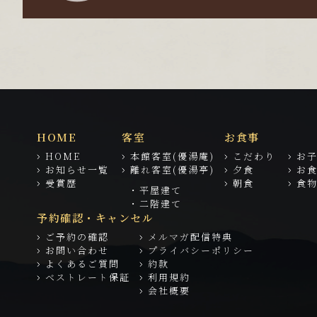
HOME
客室
お食事
HOME
本館客室(優湯庵)
こだわり
お
お知らせ一覧
離れ客室(優湯亭)
夕食
お
受賞歴
朝食
食
・平屋建て
・二階建て
予約確認・キャンセル
ご予約の確認
メルマガ配信特典
お問い合わせ
プライバシーポリシー
よくあるご質問
約款
ベストレート保証
利用規約
会社概要