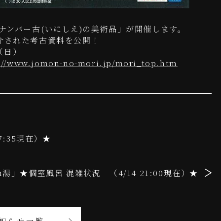
ナンバー古(いにしえ)の美術品」が開催します。
介された考古資料を公開！
（日）
://www.jomon-no-mori.jp/mori_top.htm
7:35現在）★
u湯」★個室風呂 混雑状況 （4/14 21:00現在）★
知らせ一覧