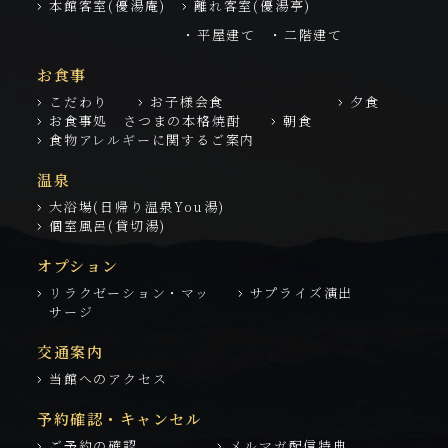
本館客室(優湯庵)
離れ客室(優湯亭)
・平屋建て
・二階建て
お食事
こだわり
お子様会食
夕食
お食事処 さつまの本格焼酎
朝食
食物アレルギーに関するご案内
温泉
大浴場(日帰り温泉You湯)
個室風呂(貸切湯)
オプション
リラクゼーション・マッ
サプライズ演出
サージ
交通案内
当館へのアクセス
予約確認・キャンセル
ご予約の確認
メルマガ配信特典