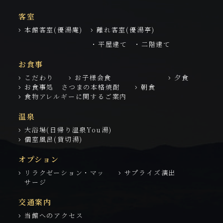
客室
本館客室(優湯庵)
離れ客室(優湯亭)
・平屋建て
・二階建て
お食事
こだわり
お子様会食
夕食
お食事処 さつまの本格焼酎
朝食
食物アレルギーに関するご案内
温泉
大浴場(日帰り温泉You湯)
個室風呂(貸切湯)
オプション
リラクゼーション・マッ
サプライズ演出
サージ
交通案内
当館へのアクセス