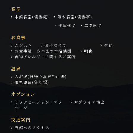
客室
本館客室(優湯庵)
離れ客室(優湯亭)
・平屋建て
・二階建て
お食事
こだわり
お子様会食
夕食
お食事処 さつまの本格焼酎
朝食
食物アレルギーに関するご案内
温泉
大浴場(日帰り温泉You湯)
個室風呂(貸切湯)
オプション
リラクゼーション・マッ
サプライズ演出
サージ
交通案内
当館へのアクセス