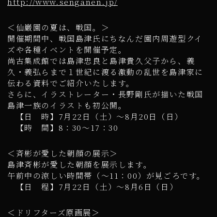
http://www.senganen.jp/
＜仙巌園の夏は、戦国。＞
開催期間中、戦国島津氏にちなんだ園内周遊型クイ
ズや各種イベントを開催予定。
尚古集成館では島津忠良と島津貴久父子から、義
久・義弘らまで１世紀に渡る激動の乱世を島津家に
伝わる資料でご紹介いたします。
さらに、イラストレーター・長野剛氏が描いた戦国
島津一族のイラストも初公開。
【日 時】7月22日（土）～8月20日（日）
【時 間】8：30～17：30
＜斉彬が愛した朝顔の展示＞
島津斉彬が愛した朝顔を展示します。
午前中の涼しい時間帯（～11：00）が見ごろです。
【日 程】7月22日（土）～8月6日（日）
＜ドリフターズ原画展＞