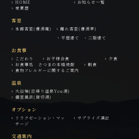
HOME
お知らせ一覧
受賞歴
客室
本館客室(優湯庵)
離れ客室(優湯亭)
・平屋建て
・二階建て
お食事
こだわり
お子様会食
夕食
お食事処 さつまの本格焼酎
朝食
食物アレルギーに関するご案内
温泉
大浴場(日帰り温泉You湯)
個室風呂(貸切湯)
オプション
リラクゼーション・マッ
サプライズ演出
サージ
交通案内