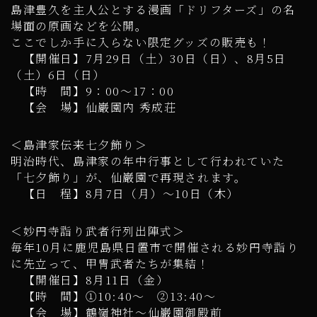
島津豊久を主人公とする漫画「ドリフターズ」の名
場面の原画などを公開。
ここでしか手に入らない限定グッズの販売も！
【開催日】7月29日（土）30日（日）、8月5日
（土）6日（日）
【時 間】9：00～17：00
【会 場】仙巌園内 秀成荘
＜島津家伝来七夕飾り＞
明治時代、島津家の年中行事として行われていた
「七夕飾り」が、仙巌園で再現されます。
【日 程】8月7日（月）～10日（木）
＜妙円寺詣り武者行列出陣式＞
毎年10月に鹿児島県日置市で開催される妙円寺詣り
に先立って、甲冑武者たちが集結！
【開催日】8月11日（金）
【時 間】①10:40～ ②13:40～
【会 場】鶴嶺神社～仙巌園御殿前