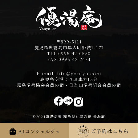
〒899-5111
鹿児島県霧島市隼人町姫城1-177
TEL:
0995-42-0550
FAX:
0995-42-2474
E-mail:
info@you-yu.com
鹿児島空港よりお車で15分
霧島温泉協会会員の宿・日当山温泉組合会員の宿
©2024霧島温泉 霧島隠れ家の宿 優湯庵