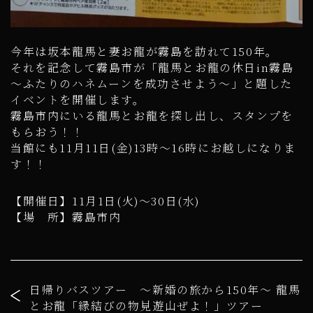
今年は坂本龍馬と妻お龍が霧島を訪れて150年。
それを記念して霧島市が「龍馬とお龍の休日in霧島
～ふたりのハネムーンを成功させよう～」と題した
イベントを開催します。
霧島市内にいる龍馬とお龍を探し出し、スタンプを
もらおう！！
当館にも11月11日(金)13時～16時にお越しになりま
す！！
【開催日】11月1日(火)～30日(水)
【場 所】霧島市内
日帰りバスツアー ～新婚の旅から150年～ 龍馬
とお龍「縁結びの物見遊山ぜよ！」ツアー