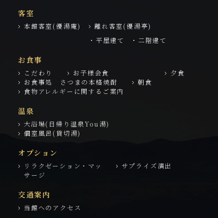
客室
本館客室(優湯庵)
離れ客室(優湯亭)
・平屋建て
・二階建て
お食事
こだわり
お子様会食
夕食
お食事処 さつまの本格焼酎
朝食
食物アレルギーに関するご案内
温泉
大浴場(日帰り温泉You湯)
個室風呂(貸切湯)
オプション
リラクゼーション・マッ
サプライズ演出
サージ
交通案内
当館へのアクセス